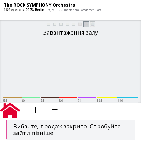
The ROCK SYMPHONY Orchestra
16 березеня 2025, Berlin
Неділя 19:00, Theater am Potsdame
Завантаження залу
54
64
74
84
94
104
114
додано в кошик
Вибачте, продаж закрито. Спробуйте
зайти пізніше.