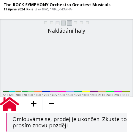
The ROCK SYMPHONY Orchestra Greate
11 říjene 2024, Київ
pátek 18:00, ПАЛАЦ «УКРАЇНА»
Nakládání haly
510
690
780
870
960
1050
1293
1455
1500
1590
1770
1860
1950
2310
2490
2940
3300
přidáno do košíku
Omlouváme se, prodej je ukončen. Zkuste to
prosím znovu později.