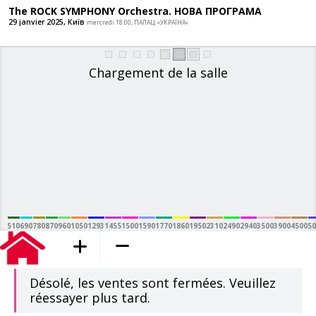
The ROCK SYMPHONY Orchestra. НОВ
29 janvier 2025, Київ
mercredi 18:00, ПАЛАЦ «УКРАЇНА»
Chargement de la salle
510
690
780
870
960
1050
1293
1455
1500
1590
1770
1860
1950
2310
2490
2940
3500
3900
4500
50
ajouté au panier
Désolé, les ventes sont fermées. Veuillez
réessayer plus tard.