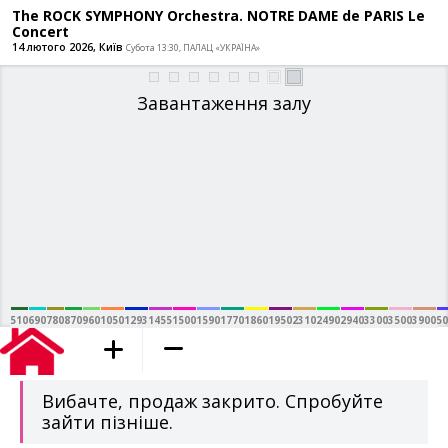
The ROCK SYMPHONY Orchestra. NOTRE
Concert
14 лютого 2026, Київ
Субота 13:30, ПАЛАЦ «УКРАЇНА»
Завантаження залу
510
690
780
870
960
1050
1293
1455
1500
1590
1770
1860
1950
2310
2490
2940
3300
3500
3900
50
додано в кошик
Вибачте, продаж закрито. Спробуйте
зайти пізніше.