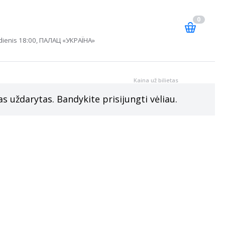
0
dienis 18:00, ПАЛАЦ «УКРАЇНА»
Kaina už bilietas
 uždarytas. Bandykite prisijungti vėliau.