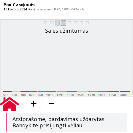
Рок Симфонія
10 kovojo 2024, Київ
sekmadienis 18:00, ПАЛАЦ «УКРАЇНА»
Salės užimtumas
510
690
780
870
960
1050
1293
1500
1590
1770
1860
1950
5000
pridėta į krepšelį
Atsiprašome, pardavimas uždarytas.
Bandykite prisijungti vėliau.