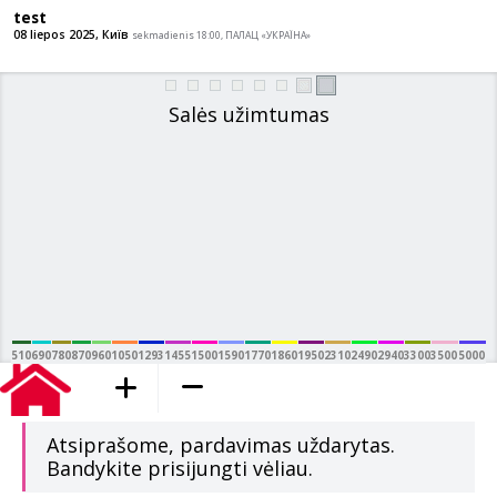
test
08 liepos 2025, Київ
sekmadienis 18:00, ПАЛАЦ «УКРАЇНА»
Salės užimtumas
510
690
780
870
960
1050
1293
1455
1500
1590
1770
1860
1950
2310
2490
2940
3300
3500
5000
pridėta į krepšelį
Atsiprašome, pardavimas uždarytas.
Bandykite prisijungti vėliau.