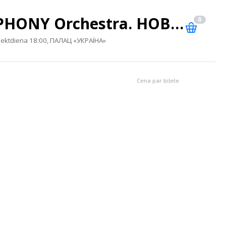
The ROCK SYMPHONY Orchestra. НОВА ПРОГРАМА
0
iektdiena 18:00, ПАЛАЦ «УКРАЇНА»
Cena par biļete