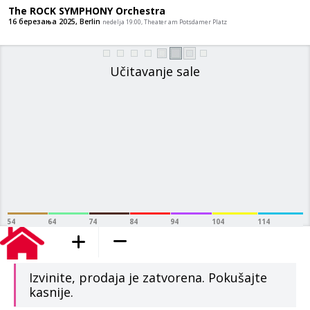
The ROCK SYMPHONY Orchestra
16 березања 2025, Berlin
nedelja 19:00, Theater am Potsda
Učitavanje sale
54
64
74
84
94
104
114
dodato u korpu
Izvinite, prodaja je zatvorena. Pokušajte
kasnije.