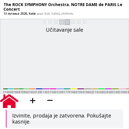
The ROCK SYMPHONY Orchestra. NOTRE
Concert
13 лутања 2026, Київ
petak 18:00, ПАЛАЦ «УКРАЇНА»
Učitavanje sale
510
690
780
870
960
1050
1293
1455
1500
1590
1770
1860
1950
1960
2310
2490
2940
3300
3500
39
dodato u korpu
Izvinite, prodaja je zatvorena. Pokušajte
kasnije.