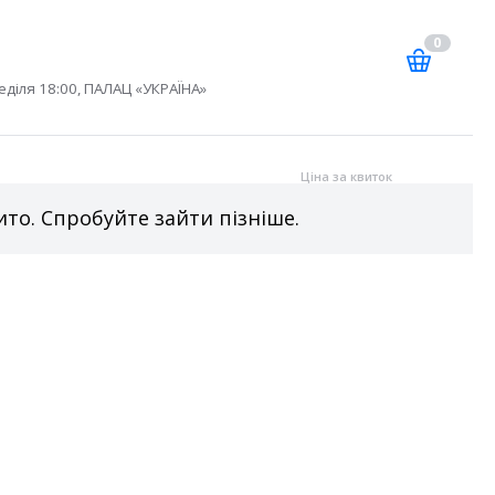
0
еділя 18:00, ПАЛАЦ «УКРАЇНА»
Ціна за квиток
то. Спробуйте зайти пізніше.