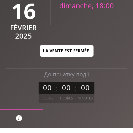
16
dimanche, 18:00
FÉVRIER
2025
LA VENTE EST FERMÉE.
До початку події
0
0
0
0
0
0
JOURS
HEURES
MINUTES