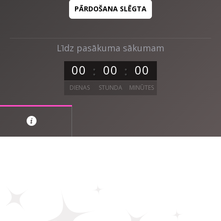
PĀRDOŠANA SLĒGTA
Līdz pasākuma sākumam
0
0
0
0
0
0
DIENAS
STUNDA
MINŪTES