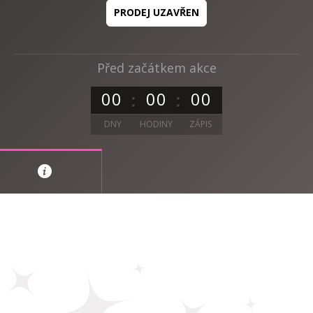
PRODEJ UZAVŘEN
Před začátkem akce
0
0
0
0
0
0
DNY
HODINY
ZÁPIS